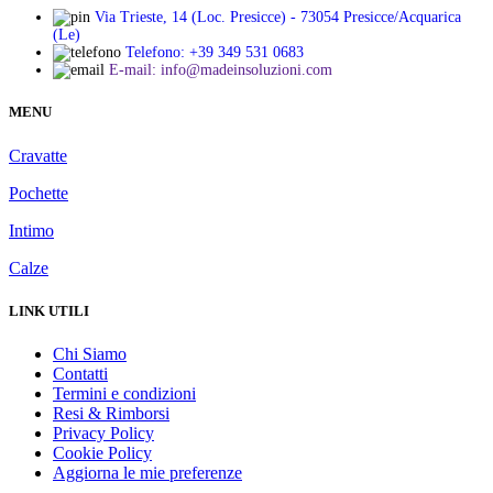
Via Trieste, 14 (Loc. Presicce) - 73054 Presicce/Acquarica
(Le)
Telefono: +39 349 531 0683
E-mail: info@madeinsoluzioni.com
MENU
Cravatte
Pochette
Intimo
Calze
LINK UTILI
Chi Siamo
Contatti
Termini e condizioni
Resi & Rimborsi
Privacy Policy
Cookie Policy
Aggiorna le mie preferenze