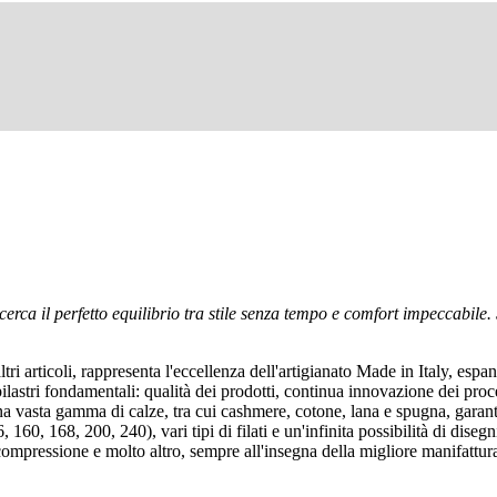
erca il perfetto equilibrio tra stile senza tempo e comfort impeccabile. 
rticoli, rappresenta l'eccellenza dell'artigianato Made in Italy, espand
 pilastri fondamentali: qualità dei prodotti, continua innovazione dei pro
a vasta gamma di calze, tra cui cashmere, cotone, lana e spugna, garant
160, 168, 200, 240), vari tipi di filati e un'infinita possibilità di dise
ompressione e molto altro, sempre all'insegna della migliore manifattur