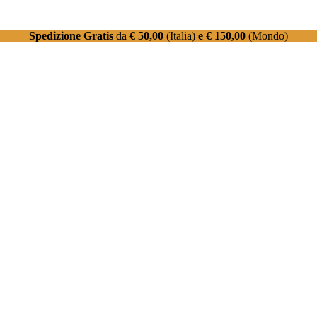
Spedizione Gratis
da
€ 50,00
(Italia)
e € 150,00
(Mondo)