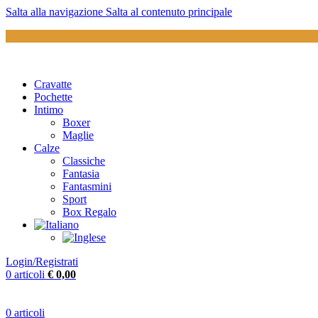
Salta alla navigazione
Salta al contenuto principale
Cravatte
Pochette
Intimo
Boxer
Maglie
Calze
Classiche
Fantasia
Fantasmini
Sport
Box Regalo
Login/Registrati
0
articoli
€
0,00
0
articoli