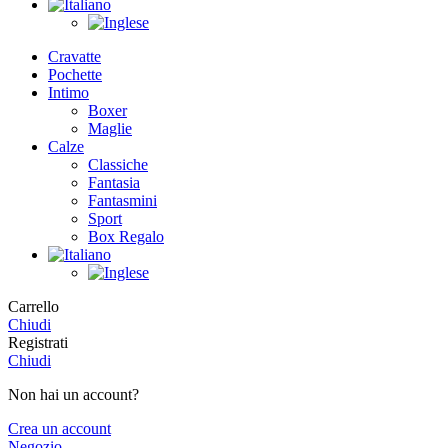
Cravatte
Pochette
Intimo
Boxer
Maglie
Calze
Classiche
Fantasia
Fantasmini
Sport
Box Regalo
Carrello
Chiudi
Registrati
Chiudi
Non hai un account?
Crea un account
Negozio