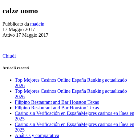
calze uomo
Pubblicato da
madein
17 Maggio 2017
Attivo 17 Maggio 2017
Chiudi
Articoli recenti
Top Mejores Casinos Online España Ranking actualizado
2026
Top Mejores Casinos Online España Ranking actualizado
2026
Filipino Restaurant and Bar Houston Texas
Filipino Restaurant and Bar Houston Texas
Сasino sin Verificación en España️Mejores casinos en línea en
2025
Сasino sin Verificación en España️Mejores casinos en línea en
2025
Análisis y comparativa