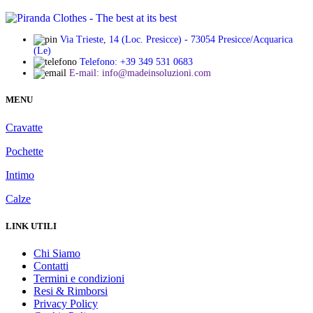
Via Trieste, 14 (Loc. Presicce) - 73054 Presicce/Acquarica
(Le)
Telefono: +39 349 531 0683
E-mail: info@madeinsoluzioni.com
MENU
Cravatte
Pochette
Intimo
Calze
LINK UTILI
Chi Siamo
Contatti
Termini e condizioni
Resi & Rimborsi
Privacy Policy