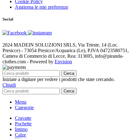
Cookie Policy
Aggiorna le mie preferenze
Social
2024 MADEIN SOLUZIONI SRLS, Via Trieste, 14 (Loc.
Presicce) - 73054 Presicce/Acquarica (Le), P.IVA 04723580751,
Camera di Commercio di Lecce, Rea: 313695, info@piranda-
clothes.com - Powered by
Envision
Cerca
Iniziate a digitare per vedere i prodotti che state cercando.
Chiudi
Cerca
Menu
Categorie
Cravatte
Pochette
Intimo
Calze