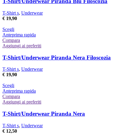
T-Shirt/Underwear Piranda Blu Filoscozia
opzioni
possono
T-Shirt s
,
Underwear
essere
€
19,90
scelte
nella
Questo
Scegli
pagina
prodotto
Anteprima rapida
del
ha
Compara
prodotto
più
Aggiungi ai preferiti
varianti.
Le
T-Shirt/Underwear Piranda Nera Filoscozia
opzioni
possono
T-Shirt s
,
Underwear
essere
€
19,90
scelte
nella
Questo
Scegli
pagina
prodotto
Anteprima rapida
del
ha
Compara
prodotto
più
Aggiungi ai preferiti
varianti.
Le
T-Shirt/Underwear Piranda Nera
opzioni
possono
T-Shirt s
,
Underwear
essere
€
12,50
scelte