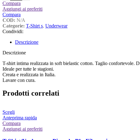
Compara
Aggiungi ai preferiti
Compara
COD:
N/A
Categorie:
T-Shirt s
,
Underwear
Condividi:
Descrizione
Descrizione
T-shirt intima realizzata in soft bielastic cotton. Taglio confortevole. 
Ideale per tutte le stagioni.
Creata e realizzata in Italia.
Lavare con cura.
Prodotti correlati
Questo
Scegli
prodotto
Anteprima rapida
ha
Compara
più
Aggiungi ai preferiti
varianti.
Le