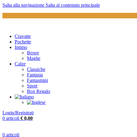
Salta alla navigazione
Salta al contenuto principale
Cravatte
Pochette
Intimo
Boxer
Maglie
Calze
Classiche
Fantasia
Fantasmini
Sport
Box Regalo
Login/Registrati
0
articoli
€
0,00
0
articoli