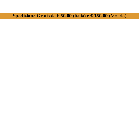
Spedizione Gratis
da
€ 50,00
(Italia)
e € 150,00
(Mondo)