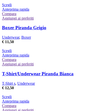
nella
Questo
Scegli
pagina
prodotto
Anteprima rapida
del
ha
Compara
prodotto
più
Aggiungi ai preferiti
varianti.
Le
Boxer Piranda Grigio
opzioni
possono
Underwear
,
Boxer
essere
€
11,50
scelte
nella
Questo
Scegli
pagina
prodotto
Anteprima rapida
del
ha
Compara
prodotto
più
Aggiungi ai preferiti
varianti.
Le
T-Shirt/Underwear Piranda Bianca
opzioni
possono
T-Shirt s
,
Underwear
essere
€
12,50
scelte
nella
Questo
Scegli
pagina
prodotto
Anteprima rapida
del
ha
Compara
prodotto
più
Aggiungi ai preferiti