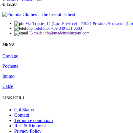
essere
€
12,50
scelte
nella
pagina
del
Via Trieste, 14 (Loc. Presicce) - 73054 Presicce/Acquarica (Le)
Telefono: +39 349 531 0683
prodotto
E-mail: info@madeinsoluzioni.com
MENU
Cravatte
Pochette
Intimo
Calze
LINK UTILI
Chi Siamo
Contatti
Termini e condizioni
Resi & Rimborsi
Privacy Policy