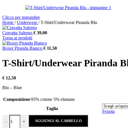
Clicca per ingrandire
Home
/
Underwear
/
T-Shirt/Underwear Piranda Blu
Cravatta Salerno
€
39,00
Torna ai prodotti
Boxer Piranda Bianco
€
11,50
T-Shirt/Underwear Piranda B
€
12,50
Blu – Blue
Composizione
95% cotone 5% elastane
Taglia
Svuota
T-Shirt/Underwear Piranda Blu quantità
AGGIUNGI AL CARRELLO
-
+