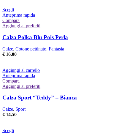
Questo
Scegli
prodotto
Anteprima rapida
ha
Compara
più
Aggiungi ai preferiti
varianti.
Le
Calza Polka Blu Pois Perla
opzioni
possono
Calze
,
Cotone pettinato
,
Fantasia
essere
€
16,00
scelte
nella
pagina
Aggiungi al carrello
del
Anteprima rapida
prodotto
Compara
Aggiungi ai preferiti
Calza Sport “Teddy” – Bianca
Calze
,
Sport
€
14,50
Questo
Scegli