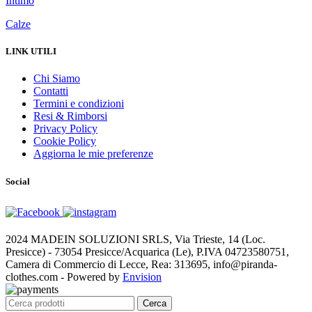
Intimo
Calze
LINK UTILI
Chi Siamo
Contatti
Termini e condizioni
Resi & Rimborsi
Privacy Policy
Cookie Policy
Aggiorna le mie preferenze
Social
2024 MADEIN SOLUZIONI SRLS, Via Trieste, 14 (Loc.
Presicce) - 73054 Presicce/Acquarica (Le), P.IVA 04723580751,
Camera di Commercio di Lecce, Rea: 313695, info@piranda-
clothes.com - Powered by
Envision
Cerca