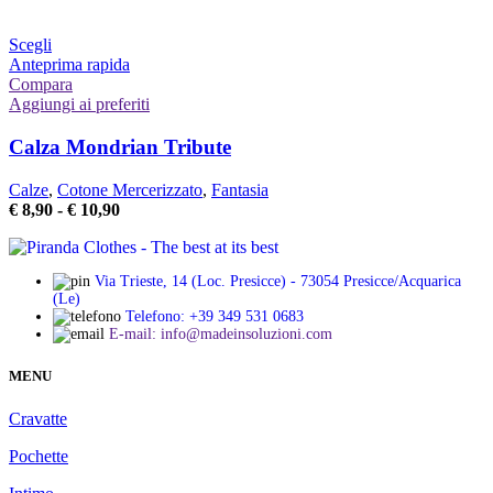
nella
pagina
Questo
Scegli
del
prodotto
Anteprima rapida
prodotto
ha
Compara
più
Aggiungi ai preferiti
varianti.
Le
Calza Mondrian Tribute
opzioni
possono
Calze
,
Cotone Mercerizzato
,
Fantasia
essere
Fascia
€
8,90
-
€
10,90
scelte
di
nella
prezzo:
pagina
da
del
Via Trieste, 14 (Loc. Presicce) - 73054 Presicce/Acquarica
€ 8,90
(Le)
prodotto
a
Telefono: +39 349 531 0683
€ 10,90
E-mail: info@madeinsoluzioni.com
MENU
Cravatte
Pochette