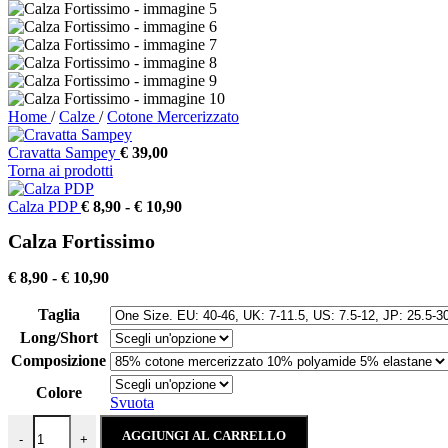
Home
/
Calze
/
Cotone Mercerizzato
Cravatta Sampey
€
39,00
Torna ai prodotti
Fascia
Calza PDP
€
8,90
-
€
10,90
di
Calza Fortissimo
prezzo:
da
Fascia
€ 8,90
€
8,90
-
€
10,90
di
a
prezzo:
€ 10,90
Taglia
da
Long/Short
€ 8,90
Composizione
a
€ 10,90
Colore
Svuota
Calza Fortissimo quantità
AGGIUNGI AL CARRELLO
-
+