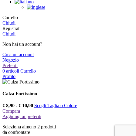
Carrello
Chiudi
Registrati
Chiudi
Non hai un account?
Crea un account
Negozio
Preferiti
0
articoli
Carrello
Profilo
Calza Fortissimo
Fascia
€
8,90
-
€
10,90
Scegli Taglia o Colore
di
Compara
prezzo:
Aggiungi ai preferiti
da
Seleziona almeno 2 prodotti
€ 8,90
da confrontare
a