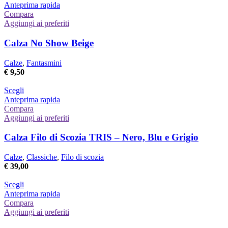
prodotto
Anteprima rapida
ha
Compara
più
Aggiungi ai preferiti
varianti.
Le
Calza No Show Beige
opzioni
possono
Calze
,
Fantasmini
essere
€
9,50
scelte
nella
Questo
Scegli
pagina
prodotto
Anteprima rapida
del
ha
Compara
prodotto
più
Aggiungi ai preferiti
varianti.
Le
Calza Filo di Scozia TRIS – Nero, Blu e Grigio
opzioni
possono
Calze
,
Classiche
,
Filo di scozia
essere
€
39,00
scelte
nella
Questo
Scegli
pagina
prodotto
Anteprima rapida
del
ha
Compara
prodotto
più
Aggiungi ai preferiti
varianti.