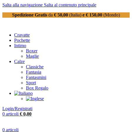
Salta alla navigazione
Salta al contenuto principale
Spedizione Gratis
da
€ 50,00
(Italia)
e € 150,00
(Mondo)
Cravatte
Pochette
Intimo
Boxer
Maglie
Calze
Classiche
Fantasia
Fantasmini
Sport
Box Regalo
Login/Registrati
0
articoli
€
0,00
0
articoli