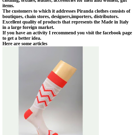
clothing, textiles, leather,
accessories for men and
women
, gift
items.
The
customers
to
which it addresses
Piranda
clothes consists of
boutiques, chain stores, designers
,
importers
, distributors.
Excellent quality of
products
that represents the
Made in Italy
in a large
foreign market.
If you have
an activity
I recommend you visit
the facebook page
to get a better idea.
Here are some articles