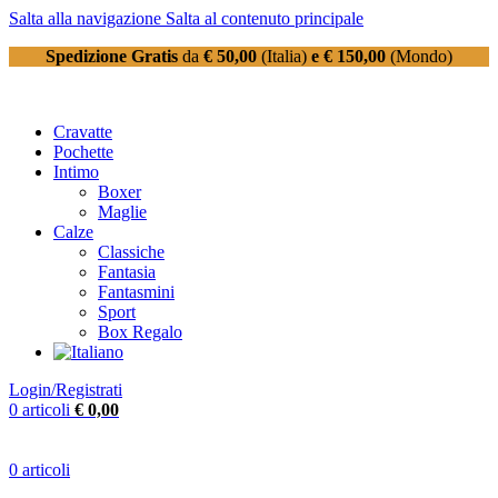
Salta alla navigazione
Salta al contenuto principale
Spedizione Gratis
da
€ 50,00
(Italia)
e € 150,00
(Mondo)
Cravatte
Pochette
Intimo
Boxer
Maglie
Calze
Classiche
Fantasia
Fantasmini
Sport
Box Regalo
Login/Registrati
0
articoli
€
0,00
0
articoli