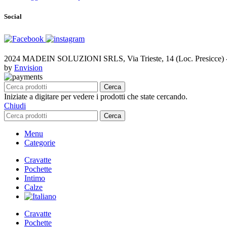
Social
2024 MADEIN SOLUZIONI SRLS, Via Trieste, 14 (Loc. Presicce) - 
by
Envision
Cerca
Iniziate a digitare per vedere i prodotti che state cercando.
Chiudi
Cerca
Menu
Categorie
Cravatte
Pochette
Intimo
Calze
Cravatte
Pochette