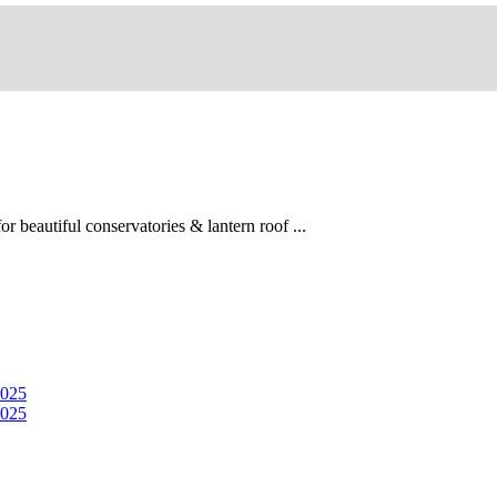
 beautiful conservatories & lantern roof ...
2025
2025