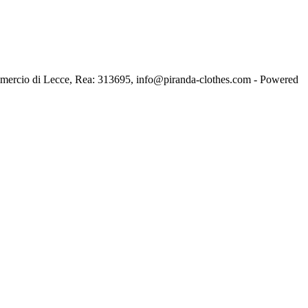
ercio di Lecce, Rea: 313695, info@piranda-clothes.com - Powered