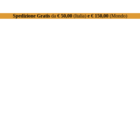
Spedizione Gratis
da
€ 50,00
(Italia)
e € 150,00
(Mondo)