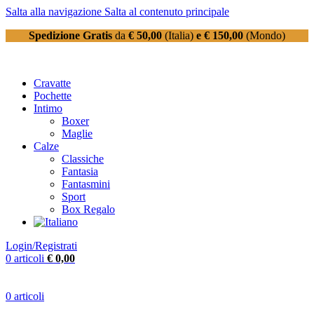
Salta alla navigazione
Salta al contenuto principale
Spedizione Gratis
da
€ 50,00
(Italia)
e € 150,00
(Mondo)
Cravatte
Pochette
Intimo
Boxer
Maglie
Calze
Classiche
Fantasia
Fantasmini
Sport
Box Regalo
Login/Registrati
0
articoli
€
0,00
0
articoli