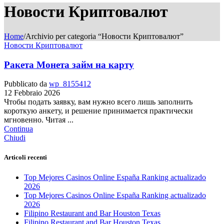
Новости Криптовалют
Home
/
Archivio per categoria “Новости Криптовалют”
Новости Криптовалют
Ракета Монета займ на карту
Pubblicato da
wp_8155412
12 Febbraio 2026
Чтобы подать заявку, вам нужно всего лишь заполнить
короткую анкету, и решение принимается практически
мгновенно. Читая ...
Continua
Chiudi
Articoli recenti
Top Mejores Casinos Online España Ranking actualizado
2026
Top Mejores Casinos Online España Ranking actualizado
2026
Filipino Restaurant and Bar Houston Texas
Filipino Restaurant and Bar Houston Texas