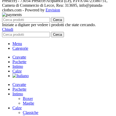
Presicce) - 73054 Presicce/Acquarica (Le), P.IVA 04723580751,
Camera di Commercio di Lecce, Rea: 313695, info@piranda-
clothes.com - Powered by
Envision
Cerca
Iniziate a digitare per vedere i prodotti che state cercando.
Chiudi
Cerca
Menu
Categorie
Cravatte
Pochette
Intimo
Calze
Cravatte
Pochette
Intimo
Boxer
Maglie
Calze
Classiche