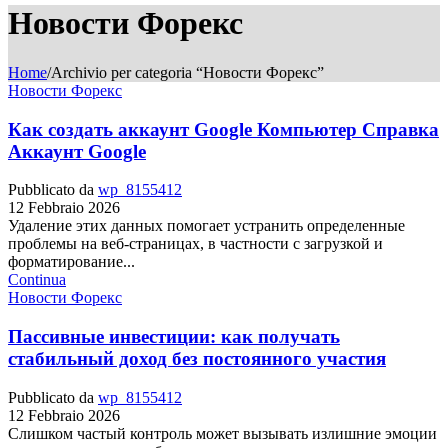
Новости Форекс
Home
/
Archivio per categoria “Новости Форекс”
Новости Форекс
Как создать аккаунт Google Компьютер Cправка
Аккаунт Google
Pubblicato da
wp_8155412
12 Febbraio 2026
Удаление этих данных помогает устранить определенные
проблемы на веб-страницах, в частности с загрузкой и
форматирование...
Continua
Новости Форекс
Пассивные инвестиции: как получать
стабильный доход без постоянного участия
Pubblicato da
wp_8155412
12 Febbraio 2026
Слишком частый контроль может вызывать излишние эмоции