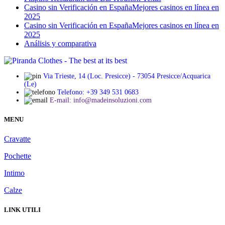
Сasino sin Verificación en España️Mejores casinos en línea en
2025
Сasino sin Verificación en España️Mejores casinos en línea en
2025
Análisis y comparativa
Via Trieste, 14 (Loc. Presicce) - 73054 Presicce/Acquarica
(Le)
Telefono: +39 349 531 0683
E-mail: info@madeinsoluzioni.com
MENU
Cravatte
Pochette
Intimo
Calze
LINK UTILI