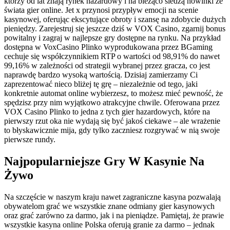
którzy od lat znają rynek hazardowy i na bieżąco śledzą nowinki ze
świata gier online. Jet x przynosi przypływ emocji na scenie
kasynowej, oferując ekscytujące obroty i szansę na zdobycie dużych
pieniędzy. Zarejestruj się jeszcze dziś w VOX Casino, zgarnij bonus
powitalny i zagraj w najlepsze gry dostępne na rynku. Na przykład
dostępna w VoxCasino Plinko wyprodukowana przez BGaming
cechuje się współczynnikiem RTP o wartości od 98,91% do nawet
99,16% w zależności od strategii wybranej przez gracza, co jest
naprawdę bardzo wysoką wartością. Dzisiaj zamierzamy Ci
zaprezentować nieco bliżej tę grę – niezależnie od tego, jaki
konkretnie automat online wybierzesz, to możesz mieć pewność, że
spędzisz przy nim wyjątkowo atrakcyjne chwile. Oferowana przez
VOX Casino Plinko to jedna z tych gier hazardowych, które na
pierwszy rzut oka nie wydają się być jakoś ciekawe – ale wrażenie
to błyskawicznie mija, gdy tylko zaczniesz rozgrywać w nią swoje
pierwsze rundy.
Najpopularniejsze Gry W Kasynie Na
Żywo
Na szczęście w naszym kraju nawet zagraniczne kasyna pozwalają
obywatelom grać we wszystkie znane odmiany gier kasynowych
oraz grać zarówno za darmo, jak i na pieniądze. Pamiętaj, że prawie
wszystkie kasyna online Polska oferują granie za darmo – jednak