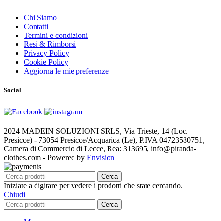
Chi Siamo
Contatti
Termini e condizioni
Resi & Rimborsi
Privacy Policy
Cookie Policy
Aggiorna le mie preferenze
Social
2024 MADEIN SOLUZIONI SRLS, Via Trieste, 14 (Loc.
Presicce) - 73054 Presicce/Acquarica (Le), P.IVA 04723580751,
Camera di Commercio di Lecce, Rea: 313695, info@piranda-
clothes.com - Powered by
Envision
Cerca
Iniziate a digitare per vedere i prodotti che state cercando.
Chiudi
Cerca