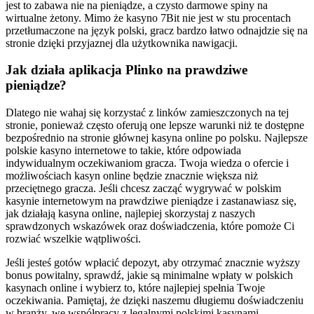
jest to zabawa nie na pieniądze, a czysto darmowe spiny na
wirtualne żetony. Mimo że kasyno 7Bit nie jest w stu procentach
przetłumaczone na język polski, gracz bardzo łatwo odnajdzie się na
stronie dzięki przyjaznej dla użytkownika nawigacji.
Jak działa aplikacja Plinko na prawdziwe
pieniądze?
Dlatego nie wahaj się korzystać z linków zamieszczonych na tej
stronie, ponieważ często oferują one lepsze warunki niż te dostępne
bezpośrednio na stronie głównej kasyna online po polsku. Najlepsze
polskie kasyno internetowe to takie, które odpowiada
indywidualnym oczekiwaniom gracza. Twoja wiedza o ofercie i
możliwościach kasyn online będzie znacznie większa niż
przeciętnego gracza. Jeśli chcesz zacząć wygrywać w polskim
kasynie internetowym na prawdziwe pieniądze i zastanawiasz się,
jak działają kasyna online, najlepiej skorzystaj z naszych
sprawdzonych wskazówek oraz doświadczenia, które pomoże Ci
rozwiać wszelkie wątpliwości.
Jeśli jesteś gotów wpłacić depozyt, aby otrzymać znacznie wyższy
bonus powitalny, sprawdź, jakie są minimalne wpłaty w polskich
kasynach online i wybierz to, które najlepiej spełnia Twoje
oczekiwania. Pamiętaj, że dzięki naszemu długiemu doświadczeniu
w branży, we współpracy z legalnymi polskimi kasynami