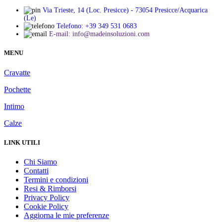
Via Trieste, 14 (Loc. Presicce) - 73054 Presicce/Acquarica
(Le)
Telefono: +39 349 531 0683
E-mail: info@madeinsoluzioni.com
MENU
Cravatte
Pochette
Intimo
Calze
LINK UTILI
Chi Siamo
Contatti
Termini e condizioni
Resi & Rimborsi
Privacy Policy
Cookie Policy
Aggiorna le mie preferenze