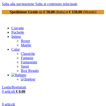
Salta alla navigazione
Salta al contenuto principale
Spedizione Gratis
da
€ 50,00
(Italia)
e € 150,00
(Mondo)
Cravatte
Pochette
Intimo
Boxer
Maglie
Calze
Classiche
Fantasia
Fantasmini
Sport
Box Regalo
Login/Registrati
0
articoli
€
0,00
0
articoli