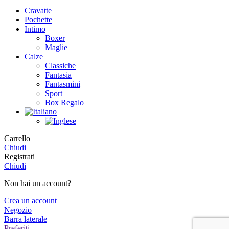
Cravatte
Pochette
Intimo
Boxer
Maglie
Calze
Classiche
Fantasia
Fantasmini
Sport
Box Regalo
Carrello
Chiudi
Registrati
Chiudi
Non hai un account?
Crea un account
Negozio
Barra laterale
Preferiti