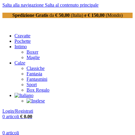
Salta alla navigazione
Salta al contenuto principale
Spedizione Gratis
da
€ 50,00
(Italia)
e € 150,00
(Mondo)
Cravatte
Pochette
Intimo
Boxer
Maglie
Calze
Classiche
Fantasia
Fantasmini
Sport
Box Regalo
Login/Registrati
0
articoli
€
0,00
0
articoli