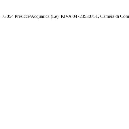
73054 Presicce/Acquarica (Le), P.IVA 04723580751, Camera di Comm