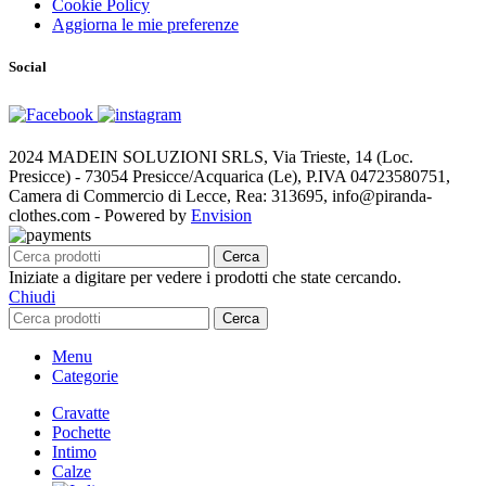
Cookie Policy
Aggiorna le mie preferenze
Social
2024 MADEIN SOLUZIONI SRLS, Via Trieste, 14 (Loc.
Presicce) - 73054 Presicce/Acquarica (Le), P.IVA 04723580751,
Camera di Commercio di Lecce, Rea: 313695, info@piranda-
clothes.com - Powered by
Envision
Cerca
Iniziate a digitare per vedere i prodotti che state cercando.
Chiudi
Cerca
Menu
Categorie
Cravatte
Pochette
Intimo
Calze