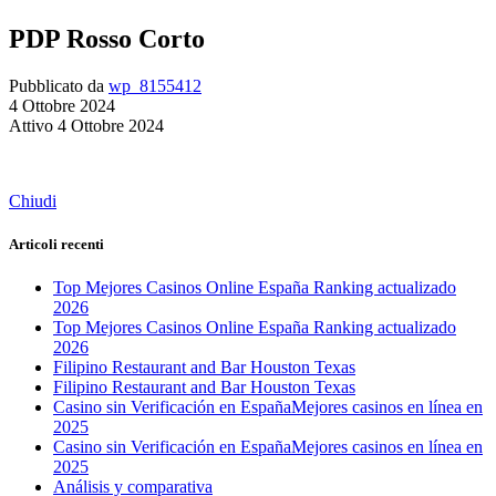
PDP Rosso Corto
Pubblicato da
wp_8155412
4 Ottobre 2024
Attivo 4 Ottobre 2024
Chiudi
Articoli recenti
Top Mejores Casinos Online España Ranking actualizado
2026
Top Mejores Casinos Online España Ranking actualizado
2026
Filipino Restaurant and Bar Houston Texas
Filipino Restaurant and Bar Houston Texas
Сasino sin Verificación en España️Mejores casinos en línea en
2025
Сasino sin Verificación en España️Mejores casinos en línea en
2025
Análisis y comparativa