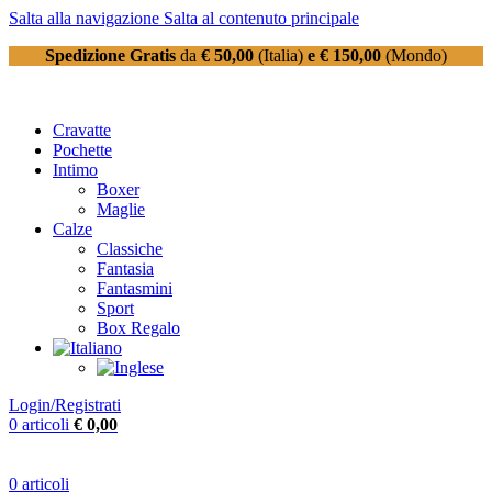
Salta alla navigazione
Salta al contenuto principale
Spedizione Gratis
da
€ 50,00
(Italia)
e € 150,00
(Mondo)
Cravatte
Pochette
Intimo
Boxer
Maglie
Calze
Classiche
Fantasia
Fantasmini
Sport
Box Regalo
Login/Registrati
0
articoli
€
0,00
0
articoli