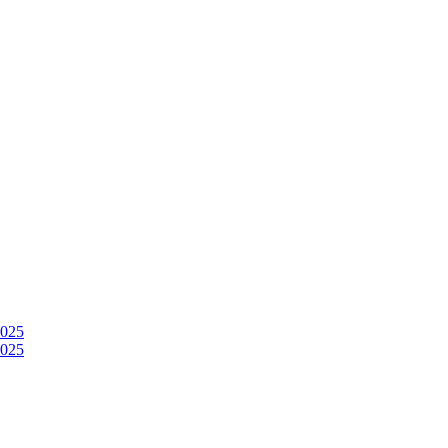
2025
2025