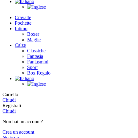
Cravatte
Pochette
Intimo
Boxer
Maglie
Calze
Classiche
Fantasia
Fantasmini
Sport
Box Regalo
Carrello
Chiudi
Registrati
Chiudi
Non hai un account?
Crea un account
Negozio