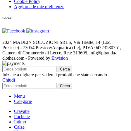
Cookie Policy
Aggiorna le mie preferenze
Social
2024 MADEIN SOLUZIONI SRLS, Via Trieste, 14 (Loc.
Presicce) - 73054 Presicce/Acquarica (Le), P.IVA 04723580751,
Camera di Commercio di Lecce, Rea: 313695, info@piranda-
clothes.com - Powered by
Envision
Cerca
Iniziate a digitare per vedere i prodotti che state cercando.
Chiudi
Cerca
Menu
Categorie
Cravatte
Pochette
Intimo
Calze