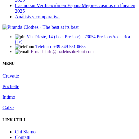
Сasino sin Verificación en España️Mejores casinos en línea en
2025
Análisis y comparativa
Via Trieste, 14 (Loc. Presicce) - 73054 Presicce/Acquarica
(Le)
Telefono: +39 349 531 0683
E-mail: info@madeinsoluzioni.com
MENU
Cravatte
Pochette
Intimo
Calze
LINK UTILI
Chi Siamo
Contatti