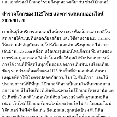
และเอาท์ของโป๊กเกอร์รวมถึงทุกอย่างเกี่ยวกับ ช่วงโป๊กเกอร์.
สำรวจโลกของ H25ไทย และการเล่นเกมออนไลน์
2026/01/20
เราเป็นผู้ให้บริการเกมออนไลน์ครบวงจรทั้งสล็อตและคาสิโน
สด ภายใต้ระบบที่ปลอดภัย เสถียร และใช้งานง่าย h25 thailand
ให้ความสำคัญกับความโปร่งใส และจ่ายจริงทุกยอด ไม่ว่าจะ
เล่นผ่าน h25 com สล็อต หรือเกมรูปแบบไหนก็ตาม ทีมงานของ
เราพร้อมดูแลตลอด 24 ชั่วโมง เพื่อให้คุณได้รับประสบการณ์
การใช้งานที่ดีที่สุดในทุกขั้นตอนของการเดิมพัน. เปรียบเทียบ
ชัดๆ ระหว่างสล็อตเว็บตรง H25 กับเว็บที่ผ่านเอเย่นต์ ค้นพบ
เหตุผลที่ทำให้เว็บตรงปลอดภัยกว่า, โปรโมชั่นดีกว่า, และให้
ประสบการณ์ที่ดีที่สุด. โป๊กเกอร์ถือว่าเป็นเกมไพ่ที่หลากหลาย
อย่างมาก นี่ไม่ใช่เรื่องที่เกิดขึ้นเฉพาะในโป๊กเกอร์สดเท่านั้น แต่
ยังเกิดขึ้นในคาสิโนออนไลน์ด้วย โครงสร้างพื้นฐานเสมอคือ
เสมอ เว็บไซต์โป๊กเกอร์ออนไลน์ของไทยใช้ไพ่ 52 ใบเสมอไม่มี
โจ๊กเกอร์ ไพ่มีค่าตั้งแต่ 2 ถึงแอสและถูกแบ่งเป็น 4 สี. นี่คือ
รายการอัปเดตการถอนเงินล่าสุดแบบเรียลไทม์จากลูกค้าของ