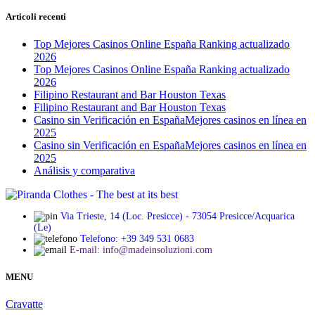
Articoli recenti
Top Mejores Casinos Online España Ranking actualizado
2026
Top Mejores Casinos Online España Ranking actualizado
2026
Filipino Restaurant and Bar Houston Texas
Filipino Restaurant and Bar Houston Texas
Сasino sin Verificación en España️Mejores casinos en línea en
2025
Сasino sin Verificación en España️Mejores casinos en línea en
2025
Análisis y comparativa
Via Trieste, 14 (Loc. Presicce) - 73054 Presicce/Acquarica
(Le)
Telefono: +39 349 531 0683
E-mail: info@madeinsoluzioni.com
MENU
Cravatte