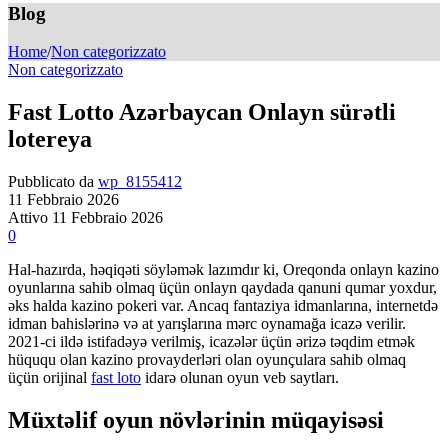
Blog
Home
/
Non categorizzato
Non categorizzato
Fast Lotto Azərbaycan Onlayn sürətli
lotereya
Pubblicato da
wp_8155412
11 Febbraio 2026
Attivo 11 Febbraio 2026
0
Hal-hazırda, həqiqəti söyləmək lazımdır ki, Oreqonda onlayn kazino
oyunlarına sahib olmaq üçün onlayn qaydada qanuni qumar yoxdur,
əks halda kazino pokeri var. Ancaq fantaziya idmanlarına, internetdə
idman bahislərinə və at yarışlarına mərc oynamağa icazə verilir.
2021-ci ildə istifadəyə verilmiş, icazələr üçün ərizə təqdim etmək
hüququ olan kazino provayderləri olan oyunçulara sahib olmaq
üçün orijinal
fast loto
idarə olunan oyun veb saytları.
Müxtəlif oyun növlərinin müqayisəsi