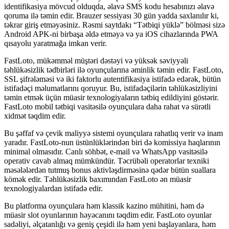
identifikasiya mövcud olduqda, əlavə SMS kodu hesabınızı əlavə
qoruma ilə təmin edir. Brauzer sessiyası 30 gün yadda saxlanılır ki,
təkrar giriş etməyəsiniz. Rəsmi saytdakı “Tətbiqi yüklə” bölməsi sizə
Android APK-ni birbaşa əldə etməyə və ya iOS cihazlarında PWA
qısayolu yaratmağa imkan verir.
FastLoto, mükəmməl müştəri dəstəyi və yüksək səviyyəli
təhlükəsizlik tədbirləri ilə oyunçularına əminlik təmin edir. FastLoto,
SSL şifrələməsi və iki faktorlu autentifikasiya istifadə edərək, bütün
istifadəçi məlumatlarını qoruyur. Bu, istifadəçilərin təhlükəsizliyini
təmin etmək üçün müasir texnologiyaların tətbiq edildiyini göstərir.
FastLoto mobil tətbiqi vasitəsilə oyunçulara daha rahat və sürətli
xidmət təqdim edir.
Bu şəffaf və çevik maliyyə sistemi oyunçulara rahatlıq verir və inam
yaradır. FastLoto-nun üstünlüklərindən biri də komissiya haqlarının
minimal olmasıdır. Canlı söhbət, e-mail və WhatsApp vasitəsilə
operativ cavab almaq mümkündür. Təcrübəli operatorlar texniki
məsələlərdən tutmuş bonus aktivləşdirməsinə qədər bütün suallara
kömək edir. Təhlükəsizlik baxımından FastLoto ən müasir
texnologiyalardan istifadə edir.
Bu platforma oyunçulara həm klassik kazino mühitini, həm də
müasir slot oyunlarının həyəcanını təqdim edir. FastLoto oyunlar
sadəliyi, əlçatanlığı və geniş çeşidi ilə həm yeni başlayanlara, həm