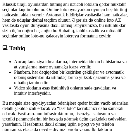
Klassik tirajlı oyunlardan tutmuş ani nəticəli lotolara qədər müxtəlif
seçimlər təqdim olunur. Online loto oynayarkən oyunçu heç bir tiraj
nəticəsini əldən vermir. Avtomatik bildirişlər vasitəsilə həm nəticələr,
həm də uduşlar dərhal təqdim olunur. Əgər siz də online loto AZ
vasitəsilə oyun dünyasına daxil olmaq istəyirsinizsə, bu üstünlüklər
sizin üçün doğru başlanğıcdır. Rahatlıq, təhlükəsizlik və müxtəlif
seçimlər online loto-nu gələcəyin lotereya formatına çevirir.
💻 Tətbiq
Ancaq fantaziya idmanlarına, internetdə idman bahislərinə və
at yarışlarına mərc oynamağa icazə verilir.
Platform, hər dəqiqədən bir keçirilən çəkilişlər və avtomatik
ödəniş sistemləri ilə istifadəçilərinə yüksək qazanma şansı və
rahatlıq təmin edir.
Video slotların əsas üstünlüyü onların sadə qaydaları və
intuitiv interfeysidir.
Bu məqalə sizə qeydiyyatdan ödənişlərə qədər bütün vacib nüansları
detallı şəkildə izah edəcək və “fast loto” təcrübənizi daha səmərəli
edəcək. FastLoto-nun infrastrukturunu, lisenziya statusunu və
texniki parametrlərini bir baxışda görmək üçün aşağıdakı cədvəldən
yararlanın. Hesabınıza daxil olmaq üçün e-poçt və ya telefon
nömrənizi, eləcə də qeyd etdiyiniz parolu yazın. İki faktorlu