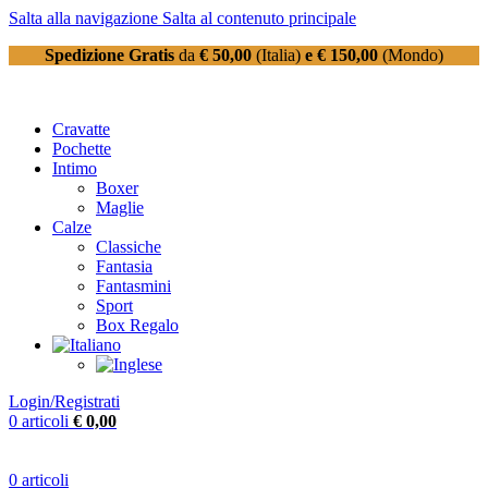
Salta alla navigazione
Salta al contenuto principale
Spedizione Gratis
da
€ 50,00
(Italia)
e € 150,00
(Mondo)
Cravatte
Pochette
Intimo
Boxer
Maglie
Calze
Classiche
Fantasia
Fantasmini
Sport
Box Regalo
Login/Registrati
0
articoli
€
0,00
0
articoli