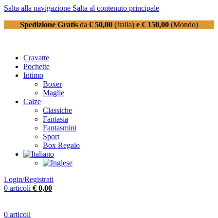
Salta alla navigazione
Salta al contenuto principale
Spedizione Gratis
da
€ 50,00
(Italia)
e € 150,00
(Mondo)
Cravatte
Pochette
Intimo
Boxer
Maglie
Calze
Classiche
Fantasia
Fantasmini
Sport
Box Regalo
Login/Registrati
0
articoli
€
0,00
0
articoli