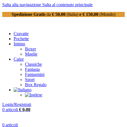
Salta alla navigazione
Salta al contenuto principale
Spedizione Gratis
da
€ 50,00
(Italia)
e € 150,00
(Mondo)
Cravatte
Pochette
Intimo
Boxer
Maglie
Calze
Classiche
Fantasia
Fantasmini
Sport
Box Regalo
Login/Registrati
0
articoli
€
0,00
0
articoli