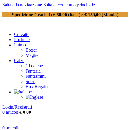
Salta alla navigazione
Salta al contenuto principale
Spedizione Gratis
da
€ 50,00
(Italia)
e € 150,00
(Mondo)
Cravatte
Pochette
Intimo
Boxer
Maglie
Calze
Classiche
Fantasia
Fantasmini
Sport
Box Regalo
Login/Registrati
0
articoli
€
0,00
0
articoli