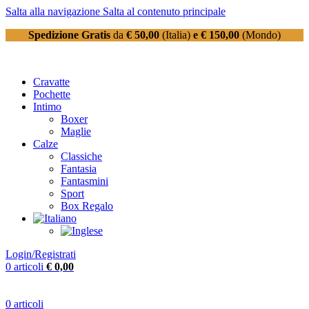
Salta alla navigazione
Salta al contenuto principale
Spedizione Gratis
da
€ 50,00
(Italia)
e € 150,00
(Mondo)
Cravatte
Pochette
Intimo
Boxer
Maglie
Calze
Classiche
Fantasia
Fantasmini
Sport
Box Regalo
Login/Registrati
0
articoli
€
0,00
0
articoli