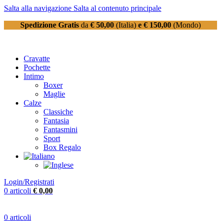
Salta alla navigazione
Salta al contenuto principale
Spedizione Gratis
da
€ 50,00
(Italia)
e € 150,00
(Mondo)
Cravatte
Pochette
Intimo
Boxer
Maglie
Calze
Classiche
Fantasia
Fantasmini
Sport
Box Regalo
Login/Registrati
0
articoli
€
0,00
0
articoli