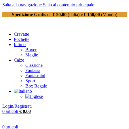
Salta alla navigazione
Salta al contenuto principale
Spedizione Gratis
da
€ 50,00
(Italia)
e € 150,00
(Mondo)
Cravatte
Pochette
Intimo
Boxer
Maglie
Calze
Classiche
Fantasia
Fantasmini
Sport
Box Regalo
Login/Registrati
0
articoli
€
0,00
0
articoli