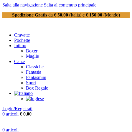
Salta alla navigazione
Salta al contenuto principale
Spedizione Gratis
da
€ 50,00
(Italia)
e € 150,00
(Mondo)
Cravatte
Pochette
Intimo
Boxer
Maglie
Calze
Classiche
Fantasia
Fantasmini
Sport
Box Regalo
Login/Registrati
0
articoli
€
0,00
0
articoli