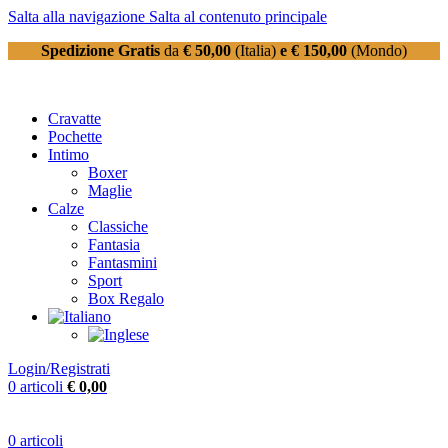
Salta alla navigazione
Salta al contenuto principale
Spedizione Gratis
da
€ 50,00
(Italia)
e € 150,00
(Mondo)
Cravatte
Pochette
Intimo
Boxer
Maglie
Calze
Classiche
Fantasia
Fantasmini
Sport
Box Regalo
Login/Registrati
0
articoli
€
0,00
0
articoli