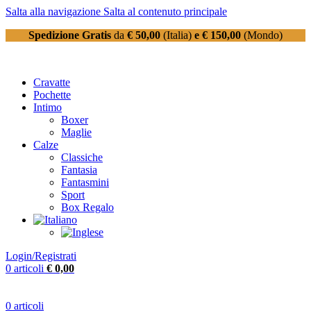
Salta alla navigazione
Salta al contenuto principale
Spedizione Gratis
da
€ 50,00
(Italia)
e € 150,00
(Mondo)
Cravatte
Pochette
Intimo
Boxer
Maglie
Calze
Classiche
Fantasia
Fantasmini
Sport
Box Regalo
Login/Registrati
0
articoli
€
0,00
0
articoli