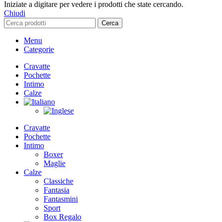
Iniziate a digitare per vedere i prodotti che state cercando.
Chiudi
Cerca
Menu
Categorie
Cravatte
Pochette
Intimo
Calze
Cravatte
Pochette
Intimo
Boxer
Maglie
Calze
Classiche
Fantasia
Fantasmini
Sport
Box Regalo