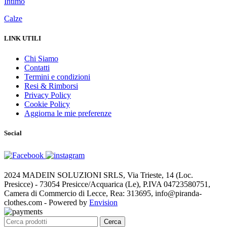
Intimo
Calze
LINK UTILI
Chi Siamo
Contatti
Termini e condizioni
Resi & Rimborsi
Privacy Policy
Cookie Policy
Aggiorna le mie preferenze
Social
2024 MADEIN SOLUZIONI SRLS, Via Trieste, 14 (Loc.
Presicce) - 73054 Presicce/Acquarica (Le), P.IVA 04723580751,
Camera di Commercio di Lecce, Rea: 313695, info@piranda-
clothes.com - Powered by
Envision
Cerca