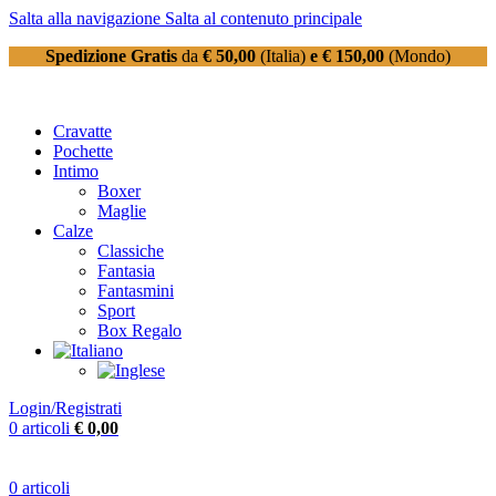
Salta alla navigazione
Salta al contenuto principale
Spedizione Gratis
da
€ 50,00
(Italia)
e € 150,00
(Mondo)
Cravatte
Pochette
Intimo
Boxer
Maglie
Calze
Classiche
Fantasia
Fantasmini
Sport
Box Regalo
Login/Registrati
0
articoli
€
0,00
0
articoli