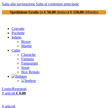
Salta alla navigazione
Salta al contenuto principale
Spedizione Gratis
da
€ 50,00
(Italia)
e € 150,00
(Mondo)
Cravatte
Pochette
Intimo
Boxer
Maglie
Calze
Classiche
Fantasia
Fantasmini
Sport
Box Regalo
Login/Registrati
0
articoli
€
0,00
0
articoli